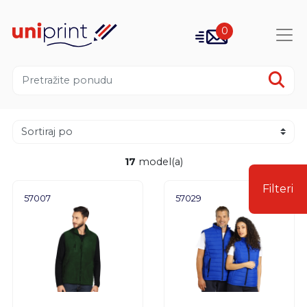
0
17
model(a)
Filteri
57007
57029