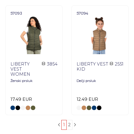
57093
57094
LIBERTY
3854
LIBERTY VEST
2551
VEST
KID
WOMEN
Ženski prsluk
Dečji prsluk
17.49 EUR
12.49 EUR
1
2