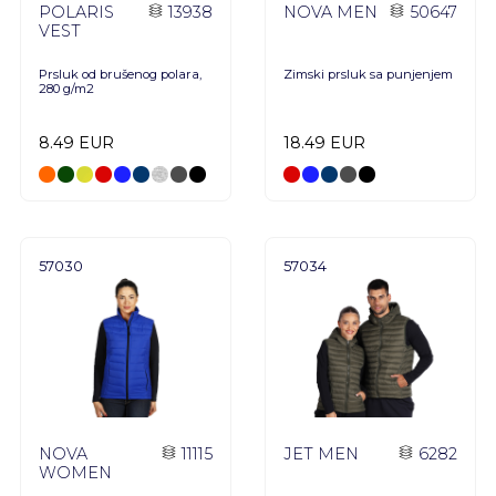
POLARIS
13938
NOVA MEN
50647
VEST
Prsluk od brušenog polara,
Zimski prsluk sa punjenjem
280 g/m2
8.49 EUR
18.49 EUR
57030
57034
NOVA
11115
JET MEN
6282
WOMEN