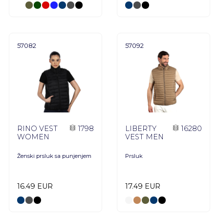
57082
57092
RINO VEST
1798
LIBERTY
16280
WOMEN
VEST MEN
Ženski prsluk sa punjenjem
Prsluk
16.49 EUR
17.49 EUR