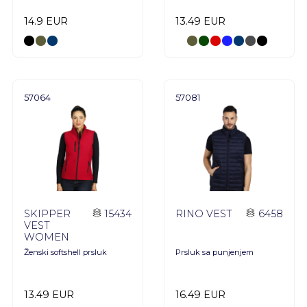
14.9 EUR
13.49 EUR
57064
57081
SKIPPER
15434
RINO VEST
6458
VEST
WOMEN
Ženski softshell prsluk
Prsluk sa punjenjem
13.49 EUR
16.49 EUR