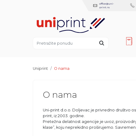
office@uni-
print.rs
Uniprint
O nama
O nama
Uni-print d.o.o. Doljevac je privredno društvo o
print, iz 2003. godine.
Pretežna delatnost agencije je uvoz, proizvodnja
klase”, koju neprekidno proširujemo. Savremenim