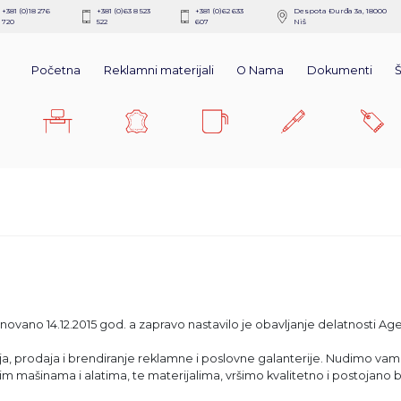
+381 (0)18 276
+381 (0)63 8 523
+381 (0)62 633
Despota Ðurđa 3a, 18000
720
522
607
Niš
Početna
Reklamni materijali
O Nama
Dokumenti
snovano 14.12.2015 god. a zapravo nastavilo je obavljanje delatnosti A
, prodaja i brendiranje reklamne i poslovne galanterije. Nudimo vam ši
 mašinama i alatima, te materijalima, vršimo kvalitetno i postojano b