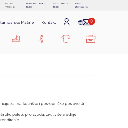
RADNO
Pon-Pet : 08:00 -
Sub : 08:00 -
Ned:
VREME:
16:00
13:00
Zatvoreno
0
Štamparske Mašine
Kontakt
gencije za marketinške i posredničke poslove Uni
roku paletu proizvoda, tzv. ,,više srednje
rendiranje.