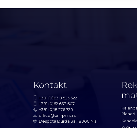
Kontakt
Rek
mat
+381 (0)63 8 523 522
+381 (0)62 633 607
Kalenda
+381 (0)18 276 720
Planeri
office@uni-print.rs
Kancela
Despota Ðurđa 3a, 18000 Niš
Kožna g
Kućni s