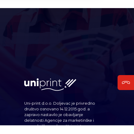
Uni-print d.o.o. Doljevac je privredno
društvo osnovano 14.12.2015 god. a
zapravo nastavilo je obavljanje
delatnosti Agencije za marketinške i
posredničke poslove Uni print,...