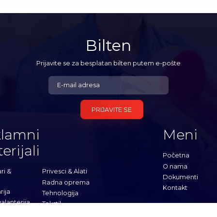
Bilten
Prijavite se za besplatan bilten putem e-pošte
PRIJAVITE SE
lamni
Meni
erijali
Početna
O nama
ri &
Privesci & Alati
Dokumenti
Radna oprema
Kontakt
rija
Tehnologija
alanterija
Tekstil
etovi
Torbe & Putovanje