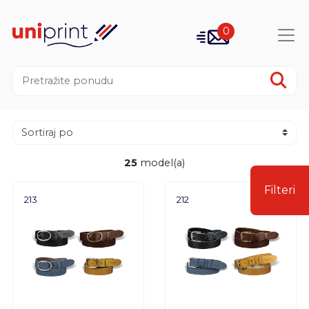
0
25
model(a)
Filteri
213
212