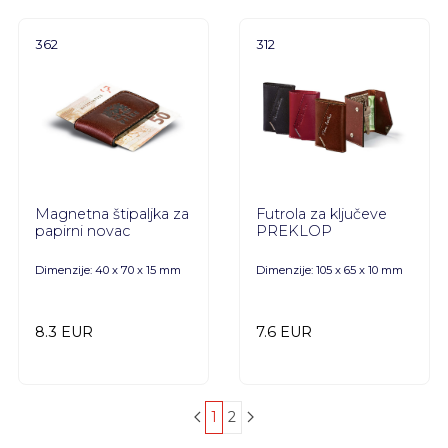
362
312
Magnetna štipaljka za
Futrola za ključeve
papirni novac
PREKLOP
Dimenzije: 40 x 70 x 15 mm
Dimenzije: 105 x 65 x 10 mm
8.3 EUR
7.6 EUR
1
2