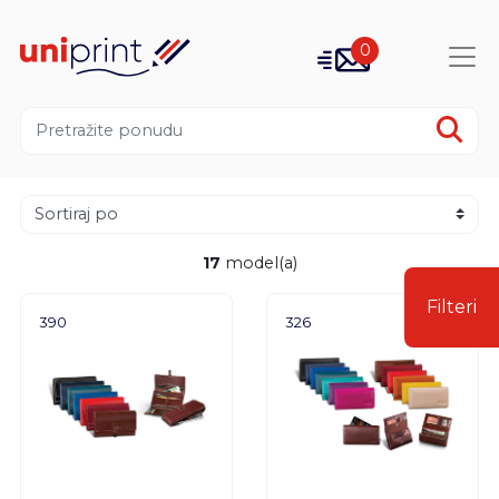
0
17
model(a)
Filteri
390
326