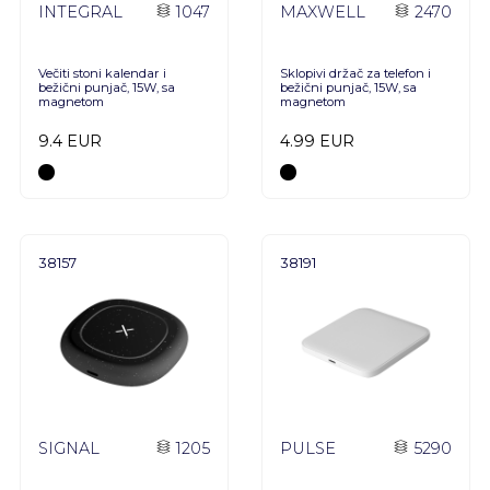
INTEGRAL
1047
MAXWELL
2470
Večiti stoni kalendar i
Sklopivi držač za telefon i
bežični punjač, 15W, sa
bežični punjač, 15W, sa
magnetom
magnetom
9.4 EUR
4.99 EUR
38157
38191
SIGNAL
1205
PULSE
5290