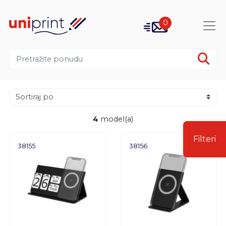
0
4
model(a)
Filteri
38155
38156