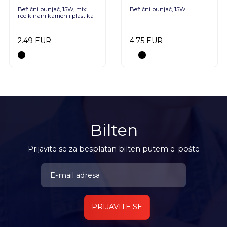
Bežični punjač, 15W, mix:
Bežični punjač, 15W
reciklirani kamen i plastika
2.49 EUR
4.75 EUR
Bilten
Prijavite se za besplatan bilten putem e-pošte
PRIJAVITE SE