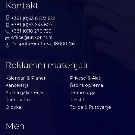
Kontakt
+381 (0)63 8 523 522
+381 (0)62 633 607
+381 (0)18 276 720
office@uni-print.rs
Despota Ðurđa 3a, 18000 Niš
Reklamni materijali
Kalendari & Planeri
Privesci & Alati
Kancelarija
Radna oprema
Kožna galanterija
Tehnologija
Kućni setovi
Tekstil
Olovke
Torbe & Putovanje
Meni