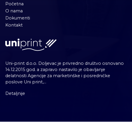
Početna
O nama
Dokumenti
Kontakt
Uni-print d.o.o. Doljevac je privredno društvo osnovano
14.12.2015 god. a zapravo nastavilo je obavljanje
delatnosti Agencije za marketinške i posredničke
poslove Uni print,...
Detaljnije
Copyright 2026 ! Sva prava zadržana
Design & Coding by
IT Centar