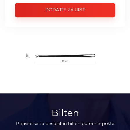
DODAJTE ZA UPIT
Bilten
Prijavite se za besplatan bilten putem e-pošte