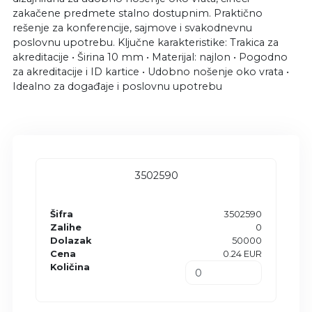
zakačene predmete stalno dostupnim. Praktično
rešenje za konferencije, sajmove i svakodnevnu
poslovnu upotrebu. Ključne karakteristike: Trakica za
akreditacije • Širina 10 mm • Materijal: najlon • Pogodno
za akreditacije i ID kartice • Udobno nošenje oko vrata •
Idealno za događaje i poslovnu upotrebu
3502590
Šifra
3502590
Zalihe
0
Dolazak
50000
Cena
0.24 EUR
Količina