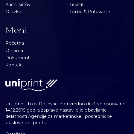
Kućni setovi
Tekstil
Olovke
Torbe & Putovanje
Meni
Početna
O nama
Dokumenti
Kontakt
Uni-print d.o.o. Doljevac je privredno društvo osnovano
14.12.2015 god. a zapravo nastavilo je obavljanje
delatnosti Agencije za marketinške i posredničke
poslove Uni print,...