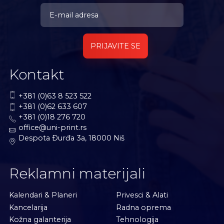
PRIJAVITE SE
Kontakt
+381 (0)63 8 523 522
+381 (0)62 633 607
+381 (0)18 276 720
office@uni-print.rs
Despota Ðurđa 3a, 18000 Niš
Reklamni materijali
Kalendari & Planeri
Privesci & Alati
Kancelarija
Radna oprema
Kožna galanterija
Tehnologija